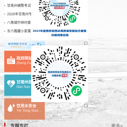
甘南州辅警考试
2026-07-23
2026年甘南州专职化书记招录问题
2026-07-17
人力资源
科技创新
八角镇竹林村委会不解决问题
2026-07-12
东六路藏小家属楼停车贵、停车难及天然气未接通问题
2026-06-30
文体教育
招标拍卖
政府网站建设
档案文物
交通运输
Zheng Fu Wang Zhan Jian She
甘南州政务服务网
Gan Nan Zheng Wu Fu Wu Wang
饮用水安全
Yin Yong Shui An Quan
专题专栏
更多>