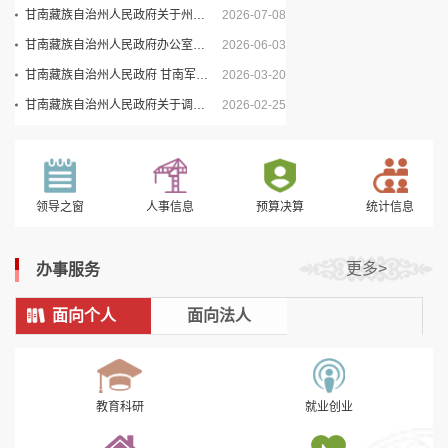
甘南藏族自治州人民政府关于州政府班子成员工作分工的通知
2026-07-08
2026-08-09 07:47:09
甘南藏族自治州人民政府办公室关于印发《甘南藏族自治州人民政府重大行政决策事项目录管理办法》的通知
2026-06-03
甘南藏族自治州人民政府 甘南军分区关于印发《甘南州民兵优待优惠目录清单》的通知
2026-03-20
甘南藏族自治州人民政府关于调整州政府部分班子成员工作分工的通知
2026-02-25
一图读懂｜什么是防汛工作“1263”、“叫醒叫应叫走”、“四个一律”工作机制
杨振林主持召开州政府第118次常务会议
实录丨开局起步“十五五”——奋力谱写中国式现代化甘肃篇章主题系列新闻发布会（甘南专场）
2026-08-03
2026-07-14
2026-07-23
图解：2026年上半年全州经济运行情况
杨振林主持召开州政府第117次常务会议
实录 | 【惠民生 暖民心 顺民意】甘南州2025年州列为民实事完成情况新闻发布会
2026-07-27
2026-06-30
2025-12-29
《甘南州地震应急预案》政策解读
杨振林主持召开州政府第116次常务会议
实录丨决胜“西部领先、全国靠前”—全省优化营商环境三年行动系列专题新闻发布会——甘南专场
2026-07-17
2026-06-16
2025-12-17
领导之窗
人事信息
预算决算
统计信息
《甘南州防汛抗旱应急预案》政策解读
杨振林主持召开州政府第115次常务会议
实录丨“团结奋斗 感恩奋进 加快建设铸牢中华民族共同体意识样板区”新闻发布会
2026-07-17
2026-06-08
2025-10-29
十七届州政府第118次常务会议视频解读
杨振林主持召开州政府第114次常务会议
实录 | 第二十三届九色甘南香巴拉旅游艺术节新闻发布会
2026-07-16
2026-06-01
2025-07-29
更多>
办事服务
《甘肃省自然灾害调查评估办法》政策解读
杨振林主持召开州政府第113次常务会议
实录丨“旅游促三交”新闻发布会(甘南专场)
2026-07-06
2026-05-18
2025-06-26
面向个人
面向法人
未来5年，充电、供热、供暖将有大变化
杨振林主持召开州政府第112次常务会议
实录丨“改革进行时 县区在落实”主题系列新闻发布会——甘南专场
2026-07-03
2026-05-07
2025-04-10
教育科研
就业创业