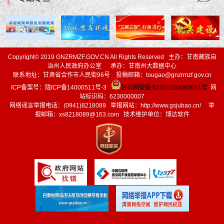
Copyright© 2019 GNZRMZF.GOV.CN All Rights Reserved 主办：甘南藏族自
治州人民政府办公室 承办：甘南州大数据中心
联系地址：甘肃省合作市人民街96号 投稿邮箱：tougao@gnzrmzf.gov.cn
ICP备案号：
陇ICP备14000511号-3
甘公网安备:62300102000081号
网
站标识码：6230000007
网络谣言举报电话：(0941)8218089 举报网站：
http://www.gsjubao.cn/
举
报邮箱：xs8218089@163.com 技术维护单位：博达软件