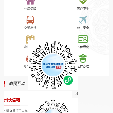
住房保障
医疗卫生
交通出行
公共安全
出境入境
环保绿化
职业资格
证件办理
政民互动
民意调查
设立变更
准营准办
州长信箱
投资审批
资质认证
投诉合作市出租车甘P09562违规按人头收费、拒用计价器乱收费，损害甘南旅游形象
2026-07-28