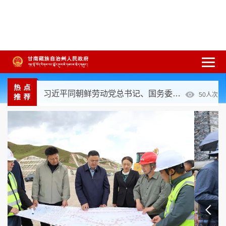
习近平在中共中央政治局第二十七次集体学习时强调 强化政治引领 深化创新发展 高质量推进国防和军队现代化
50
人次
习近平对基础教育工作作出重要指示
50
人次
习近平出席2026世界人工智能大会暨人工智能全球治理高级别会议开幕式并发表主旨讲话
50
人次
繁体
简体
手机版
高级搜索
网站无障
习近平同朝鲜劳动党总书记、国务委员会委员长金正恩就《中朝友好合作互助条约》签订65周年互致贺电
50
人次
碍
打开适老化模式
注册
登录
|
|
《习近平关于基层工作方法论述摘编》出版发行
50
人次
预计招募约6万人！2026西部计划报名开启
2026-03-02
习近平在中共中央政治局第二十七次集体学习时强调 强化政治引领 深化创新发展 高质量推进国防和军队现代化
50
人次
甘南藏族自治州民政局关于全州性社会组织2025年年检情况的公告
2026-07-16
2026年政策性储备粮库存质量检验报告公示
2026-07-16
甘肃省自然资源厅关于开展甘肃尕海则岔国家级自然保护区等3个登记单元自然资源确权登记的公告（首次登记）
2026-07-08
甘南州司法局法律援助机构信息
2026-07-01
甘南藏族自治州民政局关于责令部分社会组织限期整改的公告
2026-06-30