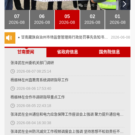
甘南藏族自治州市场监督管理局行政处罚决定书文书送达公告
2026-06-30
07
06
05
02
01
甘南藏族自治州自然资源局关于开展尕布河等7个自然资源确权登记的公告（首次登记）
2026-06-29
2026-08
2026-08
2026-08
2026-08
2026-08
甘南藏族自治州民政局关于持续打击整治非法社会组织和“山寨社团”的公告
2026-06-16
甘南藏族自治州市场监督管理局行政处罚事先告知书文书送达公告
2026-06-08
甘南州自然资源局生态环境保护责任清单
2026-06-02
甘南要闻
省政府信息
国务院信息
甘南藏族自治州自然资源局2025年度生态环境保护工作履职情况报告
2026-06-02
张泽武在州委机关部门调研
甘南州工业和信息化局关于生态环境保护责任清单的公示
2026-06-01
2026-08-07 08:25:14
甘南州工信局2025年度生态环境保护工作落实情况的公示
2026-06-01
杨振林在州直教育系统调研指导工作
2026-08-06 17:53:40
甘南藏族自治州市场监督管理局行政处罚事先告知书文书送达公告
2026-05-29
杨振林在合作市调研指导重点工作
甘南州住房和城乡建设局2026年生态环境保护工作计划
2026-05-29
2026-08-05 22:43:18
甘南州住房和城乡建设局2025年生态环境保护责任落实情况的报告
2026-05-29
张泽武在全州通信和电力应急保障工作座谈会上强调 聚力提升通信电力应急保障能力 为甘南现代化建设提供坚实支撑
甘南州住房和城乡建设局关于生态环境保护责任清单的公示
2026-05-29
2026-08-04 16:30:38
张泽武在全州防汛减灾工作视频调度会上强调 坚持思想不松劲责任不落空 守牢防汛底线守护群众平安
甘肃省数据局关于举办2026年“数据要素×”大赛甘肃分赛的通知
2026-05-29