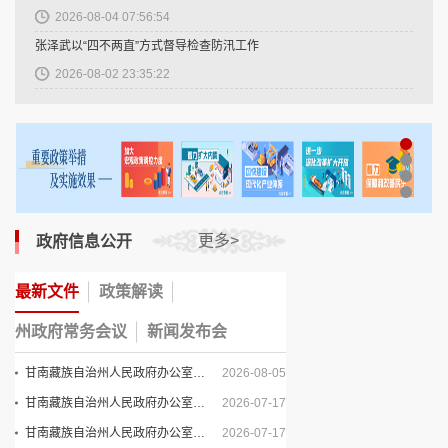
2026-08-04 07:56:54
关于第三轮中央生态环境保护督察第50项整改任务验收销号情况的公示
2026-05-15
张泽武以“四不两直”方式督导检查防汛工作
关于第三轮中央生态环境保护督察第38项整改任务验收销号情况的公示
2026-05-15
2026-08-02 23:35:22
关于第三轮中央生态环境保护督察第32项整改任务验收销号情况的公示
2026-05-15
胡昌升在兰州市城关区调研
关于第三轮中央生态环境保护督察第26项整改任务验收销号情况的公示
2026-05-15
政
2026-08-09 19:48:08
府
甘南藏族自治州民政局关于2025年度州级福彩公益金使用情况的公示
2026-04-15
政
政
法
信
我省组织开展习近平党建思想专题宣讲活动
关于公布全州惠民惠农补贴发放管理问题专项整治投诉举报电话的公告
2026-04-10
府
府
定
息
政
2026-08-09 07:26:32
依
关于征集2026年度甘南藏族自治州人民政府重大行政决策事项建议的公告
2026-04-09
信
信
主
公
政
政
府
更多>
政府信息公开
申
我省扎实推进“三北”工程建设纪实
息
息
动
开
府
府
工
关于第三轮中央生态环境保护督察第52项整改任务验收销号情况的公示
2026-04-02
请
2026-08-09 07:23:03
公
公
公
工
公
会
作
最新文件
政策解读
公
甘南州民政局关于公布纠治“养老服务领域突出问题”线索举报渠道的公告
2026-03-31
开
开
开
作
报
议
报
我省和美乡村建设成效显著
开
州政府常务会议
新闻发布会
指
制
内
年
告
甘南州民政局关于公布纠治“困难群众救助不到位”线索举报渠道的公告
2026-03-11
2026-08-09 07:41:48
南
度
容
度
甘南藏族自治州人民政府办公室关于印发《甘南藏族自治州人民政府2026年度重大行政决策事项目录》的通知
2026-08-05
甘南藏族自治州残疾人联合会事业单位法人年度报告书
2026-03-03
甘肃省“全民健身日”主题活动暨体育宣传周启动仪式在天水举办
报
甘南藏族自治州人民政府办公室关于印发《甘南州地震应急预案》的通知
2026-07-17
2026-08-09 07:45:46
预计招募约6万人！2026西部计划报名开启
2026-03-02
告
甘南藏族自治州人民政府办公室关于印发《甘南州防汛抗旱应急预案》的通知
2026-07-17
我省高考艺术体育类高职（专科）批录取结束
甘南藏族自治州民政局关于全州性社会组织2025年年检情况的公告
2026-07-16