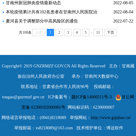
月7日）
甘南州新冠肺炎疫情最新动态
2022-08-05
本轮疫情累计共有102名患者在甘南州人民医院治
2022-08-04
愈出院
夏河县关于调整部分中高风险区的通告
2022-07-22
...
共108条
上页
1
2
3
4
5
11
下页
Copyright© 2019 GNZRMZF.GOV.CN All Rights Reserved 主办：甘南藏
族自治州人民政府办公室 承办：甘南州大数据中心
联系地址：甘肃省合作市人民街96号 投稿邮箱：
tougao@gnzrmzf.gov.cn ICP备案号：
陇ICP备14000511号-3
甘公网
安备:62300102000081号
网站标识码：6230000007
网络谣言举报电话：(0941)8218089 举报网站：
http://www.gsjubao.cn/
举报邮箱：xs8218089@163.com 技术维护单位：博达软件