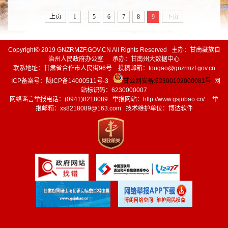
...
上页
1
5
6
7
8
9
下页
Copyright© 2019 GNZRMZF.GOV.CN All Rights Reserved 主办：甘南藏族自
治州人民政府办公室 承办：甘南州大数据中心
联系地址：甘肃省合作市人民街96号 投稿邮箱：tougao@gnzrmzf.gov.cn
ICP备案号：
陇ICP备14000511号-3
甘公网安备:62300102000081号
网
站标识码：6230000007
网络谣言举报电话：(0941)8218089 举报网站：
http://www.gsjubao.cn/
举
报邮箱：xs8218089@163.com 技术维护单位：博达软件