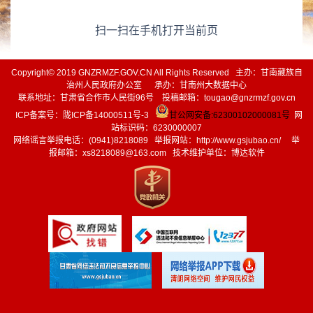
扫一扫在手机打开当前页
Copyright© 2019 GNZRMZF.GOV.CN All Rights Reserved 主办：甘南藏族自
治州人民政府办公室 承办：甘南州大数据中心
联系地址：甘肃省合作市人民街96号 投稿邮箱：tougao@gnzrmzf.gov.cn
ICP备案号：
陇ICP备14000511号-3
甘公网安备:62300102000081号
网
站标识码：6230000007
网络谣言举报电话：(0941)8218089 举报网站：
http://www.gsjubao.cn/
举
报邮箱：xs8218089@163.com 技术维护单位：博达软件