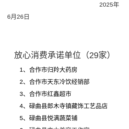
2025年
6月
26
日
放心消费
承诺
单位（
29
家）
1、合作市归羚大药房
2、合作市天东冷饮经销部
3、合作市红鑫超市
4、碌曲县郎木寺镇藏饰工艺品店
5、碌曲县悦满蔬菜铺