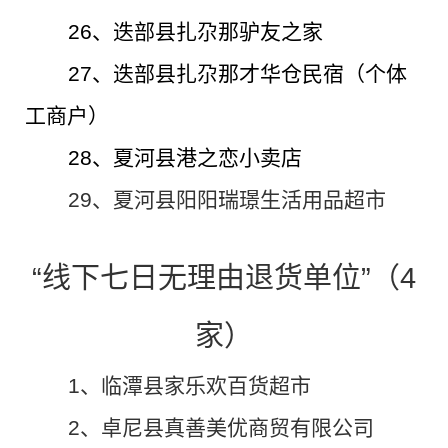
26、迭部县扎尕那驴友之家
27、迭部县扎尕那才华仓民宿（个体
工商户）
28、夏河县港之恋小卖店
2
9
、
夏河
县
阳阳瑞璟生活用品超市
“线下七日无理由退货单位”（4
家）
1、临潭县家乐欢百货超市
2
、卓尼县真善美优商贸有限公司