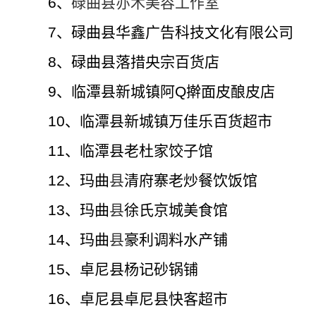
6、
碌曲县亦木美容工作室
7、碌曲县华鑫广告科技文化有限公司
8、碌曲县落措央宗百货店
9、临潭县新城镇阿Q擀面皮酿皮店
10、临潭县新城镇万佳乐百货超市
11、临潭县老杜家饺子馆
12、
玛曲
县
清府寨老炒餐饮饭馆
13、
玛曲
县
徐氏京城美食馆
14、
玛曲
县
豪利调料水产铺
15、
卓尼县杨记砂锅铺
16、卓尼县
卓尼县快客超市