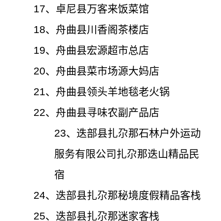
17、
卓尼县万客来饭菜馆
18、
舟曲县川香阁茶楼店
19、舟曲县宏源超市总店
20、舟曲县菜市场源大妈店
21、舟曲县领头羊地毯老火锅
22
、
舟曲县寻味农副产品店
23
、
迭部县扎尕那石林户外运动
服务有限公司扎尕那迭山精品民
宿
24、迭部县扎尕那秘境度假精品客栈
25、迭部县扎尕那迷家客栈