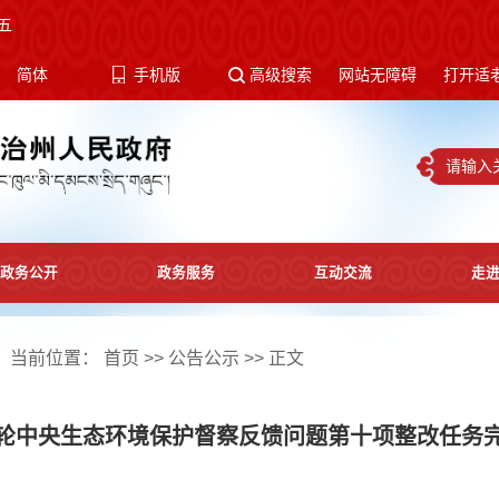
五
体
简体
手机版
高级搜索
网站无障碍
打开适
政务公开
政务服务
互动交流
走
当前位置：
首页
>>
公告公示
>> 正文
轮中央生态环境保护督察反馈问题第十项整改任务