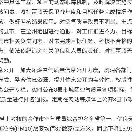
案中具体工程、项目的动态跟踪机制，及时解决实施
核问责。将打赢蓝天保卫战年度和目标任务完成情况
核，做好考核结果应用。对空气质量改善不明显、重
的县市，在全州范围进行通报；对工作推进不力、目
县市相关负责同志；对未完成目标任务、考核不合格
志，依法依纪追究有关单位和人员的责任。对打赢蓝
奖励。
息公开。加大环境空气质量信息公开力度，构建各部门
模式，整合信息资源，提升信息公开的实效性、权威
息公开专栏，实时公布8县市城区空气质量各项指标，
气质量进行排名通报。定期在网站等媒体上公开8县市
纳入省上考核的合作市空气质量综合排名全省第一。优良天
粒物(PM10)浓度均值37微克/立方米，同比下降15.9%