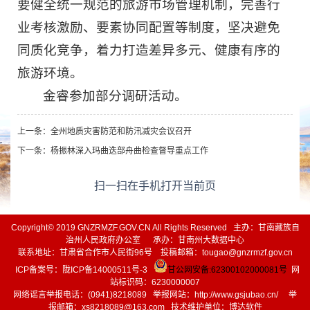
要健全统一规范的旅游市场管理机制，完善行
业考核激励、要素协同配置等制度，坚决避免
同质化竞争，着力打造差异多元、健康有序的
旅游环境。
金睿参加部分调研活动。
上一条：
全州地质灾害防范和防汛减灾会议召开
下一条：
杨振林深入玛曲迭部舟曲检查督导重点工作
扫一扫在手机打开当前页
Copyright© 2019 GNZRMZF.GOV.CN All Rights Reserved 主办：甘南藏族自
治州人民政府办公室 承办：甘南州大数据中心
联系地址：甘肃省合作市人民街96号 投稿邮箱：tougao@gnzrmzf.gov.cn
ICP备案号：
陇ICP备14000511号-3
甘公网安备:62300102000081号
网
站标识码：6230000007
网络谣言举报电话：(0941)8218089 举报网站：
http://www.gsjubao.cn/
举
报邮箱：xs8218089@163.com 技术维护单位：博达软件