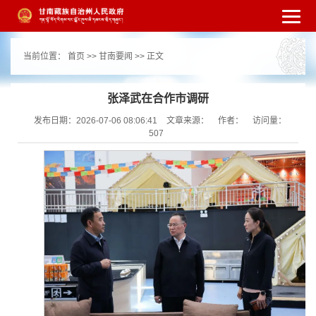
繁体
简体
手机版
高级搜索
网站无障
当前位置：
首页
>>
甘南要闻
>> 正文
碍
打开适老化模式
注册
登录
|
|
张泽武在合作市调研
发布日期：2026-07-06 08:06:41
文章来源：
作者：
访问量：
507