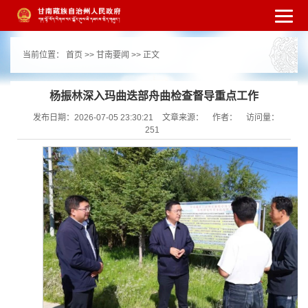
繁体
简体
手机版
高级搜索
网站无障
当前位置：
首页
>>
甘南要闻
>> 正文
碍
打开适老化模式
注册
登录
|
|
杨振林深入玛曲迭部舟曲检查督导重点工作
发布日期：2026-07-05 23:30:21
文章来源：
作者：
访问量：
251