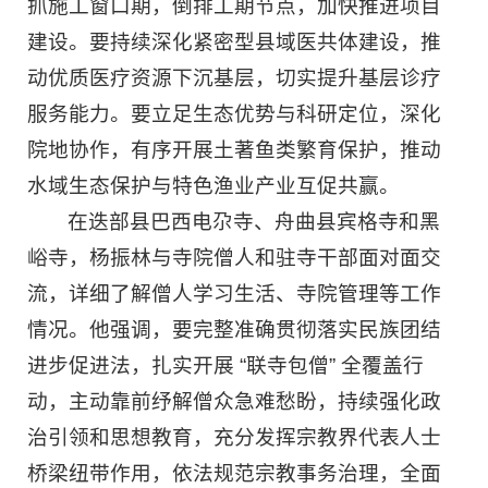
抓施工窗口期，倒排工期节点，加快推进项目
建设。要持续深化紧密型县域医共体建设，推
动优质医疗资源下沉基层，切实提升基层诊疗
服务能力。要立足生态优势与科研定位，深化
院地协作，有序开展土著鱼类繁育保护，推动
水域生态保护与特色渔业产业互促共赢。
在迭部县巴西电尕寺、舟曲县宾格寺和黑
峪寺，杨振林与寺院僧人和驻寺干部面对面交
流，详细了解僧人学习生活、寺院管理等工作
情况。他强调，要完整准确贯彻落实民族团结
进步促进法，扎实开展 “联寺包僧” 全覆盖行
动，主动靠前纾解僧众急难愁盼，持续强化政
治引领和思想教育，充分发挥宗教界代表人士
桥梁纽带作用，依法规范宗教事务治理，全面