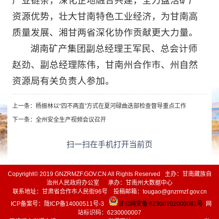
产业链条，深化企地融合共建，全力盘活矿产
资源优势，壮大甘南特色工业经济，为甘南高
质量发展、湘甘两省深化协作贡献更大力量。
湖南矿产集团副总经理王军民、总会计师
赵劲、副总经理陈伟，甘南州合作市、州自然
资源局有关负责人参加。
上一条：
杨振林以“四不两直”方式在夏河碌曲迭部检查督导重点工作
下一条：
全州安全生产视频会议召开
扫一扫在手机打开当前页
Copyright© 2019 GNZRMZF.GOV.CN All Rights Reserved 主办：甘南藏族自
治州人民政府办公室 承办：甘南州大数据中心
联系地址：甘肃省合作市人民街96号 投稿邮箱：tougao@gnzrmzf.gov.cn
ICP备案号：
陇ICP备14000511号-3
甘公网安备:62300102000081号
网
站标识码：6230000007