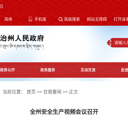
日
体
简体
手机版
高级搜索
网站无障碍
打开适
政务公开
政务服务
互动交流
走
当前位置：
首页
>>
甘南要闻
>> 正文
全州安全生产视频会议召开