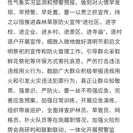
性气象实况监测和预警预报，做到对火情早发
现、早预警、早处置。要一以贯之抓宣传，持
之以恒推进森林草原防火宣传“进社区、进学
校、进企业、进乡村、进景区、进寺庙”，逐村
逐户开展宣传，细致入微地做好清明节前后文
明祭祀的宣传和防火管理工作，引导群众采取
鲜花祭祀等环保方式寄托哀思，严厉打击违法
违规用火行为，鼓励广大群众积极举报违规用
火和引发火灾违法犯罪行为，真正让群众知敬
畏、强意识、严防火。要一丝不苟强应急，完
善应急预案，加强日常训练，开展应急演练，
组织带装巡护，全面排查护林员、草管员、网
格员、扑火队员等在岗履职情况，加强火险形
势会商研判和联勤联动，一体化开展预警监