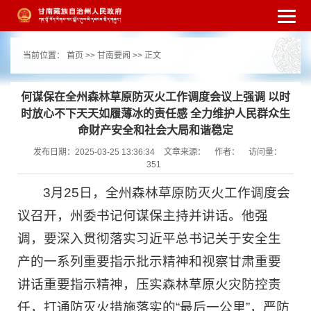
繁体
简体
手机版
高级搜索
网站无障
当前位置：
首页
>>
甘南要闻
>> 正文
碍
打开适老化模式
注册
登录
|
|
何谋保在全州森林草原防灭火工作调度会议上强调 以时
时放心不下天天如履薄冰的责任感 全力维护人民群众生
命财产安全和社会大局和谐稳定
发布日期：2025-03-25 13:36:34
文章来源：
作者：
访问量：
351
3月25日，全州森林草原防灭火工作调度会
议召开，州委书记何谋保主持并讲话。他强
调，要深入贯彻落实习近平总书记关于安全生
产的一系列重要指示批示精神和视察甘肃重要
讲话重要指示精神，压实森林草原火灾防控责
任，打通防灭火措施落实的“最后一公里”，严防