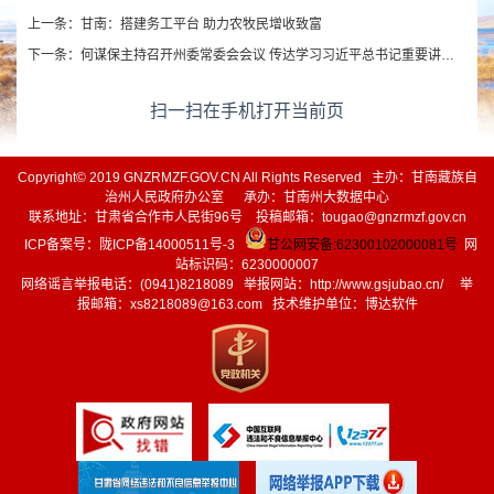
上一条：
甘南：搭建务工平台 助力农牧民增收致富
下一条：
何谋保主持召开州委常委会会议 传达学习习近平总书记重要讲话精神 安排部署全州贯彻落实工作
扫一扫在手机打开当前页
Copyright© 2019 GNZRMZF.GOV.CN All Rights Reserved 主办：甘南藏族自
治州人民政府办公室 承办：甘南州大数据中心
联系地址：甘肃省合作市人民街96号 投稿邮箱：tougao@gnzrmzf.gov.cn
ICP备案号：
陇ICP备14000511号-3
甘公网安备:62300102000081号
网
站标识码：6230000007
网络谣言举报电话：(0941)8218089 举报网站：
http://www.gsjubao.cn/
举
报邮箱：xs8218089@163.com 技术维护单位：博达软件