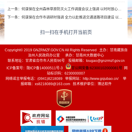
上一条：
何谋保在全州森林草原防灭火工作调度会议上强调 以时时放心不下天天如履薄冰的责任感 全力维护人民群众生命财产安全和社会大局和谐稳定
下一条：
何谋保在合作市调研时强调 全力以赴推进交通道路项目建设 以严实纪律作风护航高质量发展
扫一扫在手机打开当前页
Copyright© 2019 GNZRMZF.GOV.CN All Rights Reserved 主办：甘南藏族自
治州人民政府办公室 承办：甘南州大数据中心
联系地址：甘肃省合作市人民街96号 投稿邮箱：tougao@gnzrmzf.gov.cn
ICP备案号：
陇ICP备14000511号-3
甘公网安备:62300102000081号
网
站标识码：6230000007
网络谣言举报电话：(0941)8218089 举报网站：
http://www.gsjubao.cn/
举
报邮箱：xs8218089@163.com 技术维护单位：博达软件