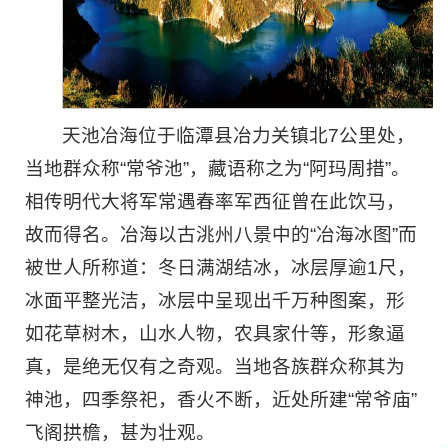
天池冶海位于临潭县冶力关镇北7公里处，
当地群众称“常爷池”，藏语称之为“阿玛周措”。
相传明代大将军常遇春率军西征曾在此饮马，
故而得名。冶海以古洮州八景中的“冶海冰图”而
被世人所称道：冬日满湖结冰，冰层厚逾1尺，
冰面平整光洁，冰层中呈现出千万种图案，形
如花草树木，山水人物，农具家什等，形象逼
真，是绝无仅有之奇观。当地各族群众称其为
神池，四季祭祀，香火不断，近处所建“常爷庙”
飞阁拱檐，甚为壮观。