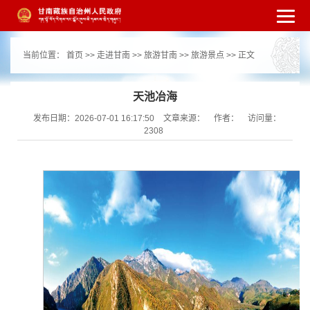
繁体
简体
手机版
高级搜索
网站无障
当前位置：
首页
>>
走进甘南
>>
旅游甘南
>>
旅游景点
>> 正文
碍
打开适老化模式
注册
登录
|
|
天池冶海
发布日期：2026-07-01 16:17:50
文章来源：
作者：
访问量：
2308