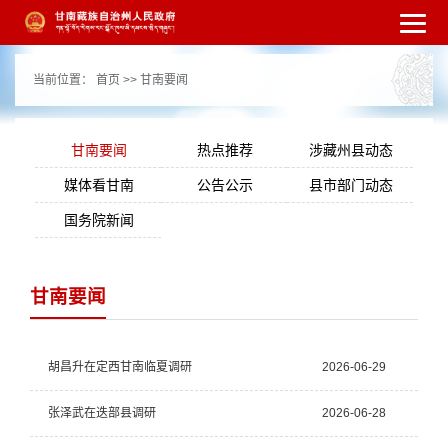
繁体
简体
手机版
高级搜索
网站无障
当前位置：
首页
>>
甘南要闻
碍
打开适老化模式
注册
登录
|
|
甘南要闻
热点推荐
涉藏州县动态
媒体看甘南
公告公示
县市部门动态
国务院新闻
甘南要闻
胡昌升在定西甘南临夏调研
2026-06-29
张泽武在迭部县调研
2026-06-28