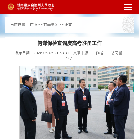
繁体
简体
手机版
高级搜索
网站无障
当前位置：
首页
>>
甘南要闻
>> 正文
碍
打开适老化模式
注册
登录
|
|
何谋保检查调度高考准备工作
发布日期：2026-06-05 21:53:31
文章来源：
作者：
访问量：
447