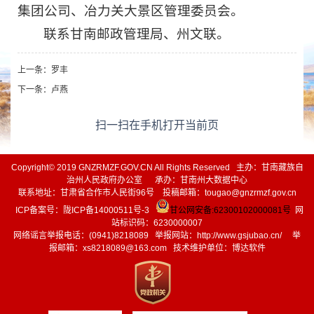
集团公司、冶力关大景区管理委员会。
联系甘南邮政管理局、州文联。
上一条：
罗丰
下一条：
卢燕
扫一扫在手机打开当前页
Copyright© 2019 GNZRMZF.GOV.CN All Rights Reserved 主办：甘南藏族自
治州人民政府办公室 承办：甘南州大数据中心
联系地址：甘肃省合作市人民街96号 投稿邮箱：tougao@gnzrmzf.gov.cn
ICP备案号：
陇ICP备14000511号-3
甘公网安备:62300102000081号
网
站标识码：6230000007
网络谣言举报电话：(0941)8218089 举报网站：
http://www.gsjubao.cn/
举
报邮箱：xs8218089@163.com 技术维护单位：博达软件