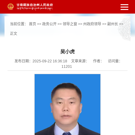
繁体
简体
手机版
高级搜索
网站无障
当前位置：
首页
>>
政务公开
>>
领导之窗
>>
州政府领导
>>
副州长
>>
碍
打开适老化模式
注册
登录
|
|
正文
吴小虎
发布日期：2025-09-22 16:36:18
文章来源：
作者：
访问量：
11201