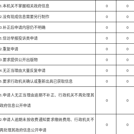
本机关不掌握相关政府信息
1.
0
0
没有现成信息需要另行制作
2.
0
0
补正后申请内容仍不明确
3.
0
0
信访举报投诉类申请
1.
0
0
重复申请
2.
0
0
要求提供公开出版物
3.
0
0
无正当理由大量反复申请
4.
0
0
要求行政机关确认或重新出具已获取信息
5.
0
0
申请人无正当理由逾期不补正、行政机关不再处理其
1.
0
0
政府信息公开申请
申请人逾期未按收费通知要求缴纳费用、行政机关不
2.
0
0
再处理其政府信息公开申请