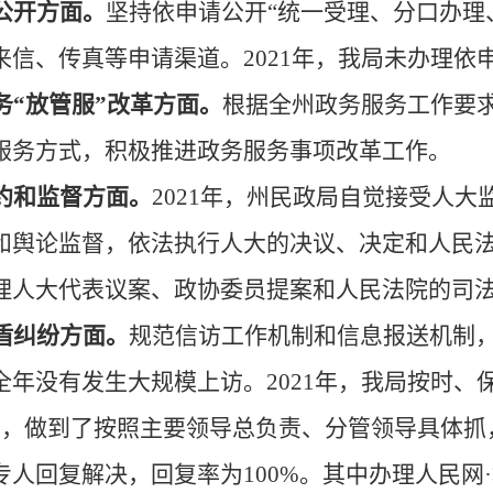
公开方面。
坚持依申请公开
“
统一受理、分口办理
来信、传真等申请渠道。
202
1
年，我局
未办理
依
务
“放管服”改革方面。
根据全州政务服务工作要
服务方式，积极推进政务服务事项改革工作
。
约和监督方面。
202
1
年，州民政局自觉接受人大
和舆论监督，依法执行人大的决议、决定和人民
理人大代表议案、政协委员提案和人民法院的司
盾纠纷方面。
规范信访工作机制和信息报送机制
全年没有发生大规模上访。
202
1
年，
我局按时、
件，做到了
按照主要领导总负责、分管领导具体抓
专人回复解决，回复率为
100%。其中办理人民网