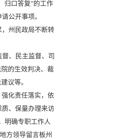
、归口答复
”
的工作
申请公开事项。
求，
州民政局
不断转
监督、民主监督、司
法院的生效判决、裁
法建议等。
，强化责任落实，依
保质、保量办理来访
，明确专职工作人
·地方领导留言板州