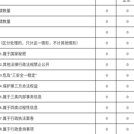
请数量
0
0
请数量
0
0
0
0
（区分处理的，只计这一情形，不计其他情形）
0
0
属于国家秘密
1.
0
0
其他法律行政法规禁止公开
2.
0
0
危及
三安全一稳定
3.
“
”
0
0
保护第三方合法权益
4.
0
0
属于三类内部事务信息
5.
0
0
属于四类过程性信息
6.
0
0
属于行政执法案卷
7.
0
0
属于行政查询事项
8.
0
0