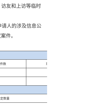
、访友和上访等临时
申请人的涉及信息公
议案件。
止件数
现行有效件
数
0
8
决定数量