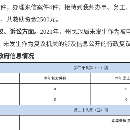
4件；办理来信案件4件；接待到我州办事、务工
，共救助资金2500元。
议、诉讼方面。
202
1
年，州民政局未发生作为被
；未发生作为复议机关的涉及信息公开的行政复
政府信息情况
第二十条第（一）项
本年
制
发件
数
本年废
0
0
8
0
第二十条第（五）项
本年处理