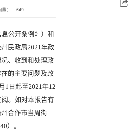
问量：
649
信息公开条例》）和
族州民政局
202
1
年政
情况、收到和处理政
存在的主要问题及改
1月1日起至202
1
年
12
查阅。如对本报告有
治州合作市当周街
740）。