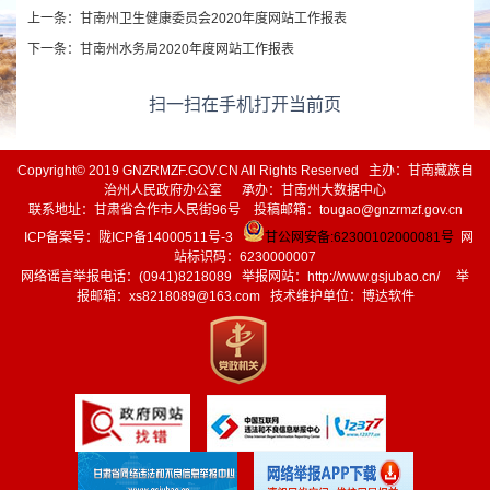
上一条：
甘南州卫生健康委员会2020年度网站工作报表
下一条：
甘南州水务局2020年度网站工作报表
扫一扫在手机打开当前页
Copyright© 2019 GNZRMZF.GOV.CN All Rights Reserved 主办：甘南藏族自
治州人民政府办公室 承办：甘南州大数据中心
联系地址：甘肃省合作市人民街96号 投稿邮箱：tougao@gnzrmzf.gov.cn
ICP备案号：
陇ICP备14000511号-3
甘公网安备:62300102000081号
网
站标识码：6230000007
网络谣言举报电话：(0941)8218089 举报网站：
http://www.gsjubao.cn/
举
报邮箱：xs8218089@163.com 技术维护单位：博达软件