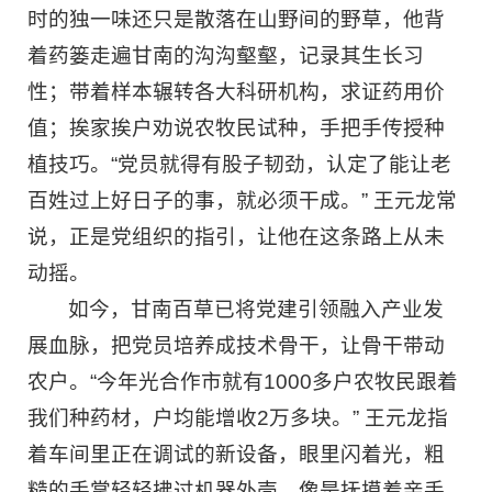
时的独一味还只是散落在山野间的野草，他背
着药篓走遍甘南的沟沟壑壑，记录其生长习
性；带着样本辗转各大科研机构，求证药用价
值；挨家挨户劝说农牧民试种，手把手传授种
植技巧。“党员就得有股子韧劲，认定了能让老
百姓过上好日子的事，就必须干成。” 王元龙常
说，正是党组织的指引，让他在这条路上从未
动摇。
如今，甘南百草已将党建引领融入产业发
展血脉，把党员培养成技术骨干，让骨干带动
农户。“今年光合作市就有1000多户农牧民跟着
我们种药材，户均能增收2万多块。” 王元龙指
着车间里正在调试的新设备，眼里闪着光，粗
糙的手掌轻轻拂过机器外壳，像是抚摸着亲手