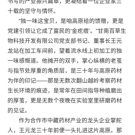
书写的产业振兴篇章，更凝结着一位企业家三
十载的坚守与情怀。
“独一味这宝贝，是咱高原给的馈赠，更是
党建引领让它成了富民的‘金疙瘩’。”甘南百草生
物科技开发有限公司党支部书记、董事长王元
龙站在加工车间前，望着流水线上初加工的独
一味感慨道。他摊开的双手，掌心纵横的老茧
与指节处厚重的角质层，是三十年与高原药材
为伴的印记——那是无数次翻山越岭考察药材
生长环境的痕迹，是常年在田间指导种植磨出
的厚茧，更是无数个夜晚在实验室里研磨药材
的见证。
作为合作市中藏药材产业的龙头企业掌舵
人，王元龙三十年前便一头扎进这片高原。那