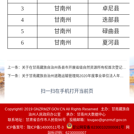
3
甘南州
卓尼县
4
甘南州
迭部县
5
甘南州
碌曲县
6
甘南州
夏河县
上一条：
关于在甘南藏族自治州各县市开展省级自然资源所有权首次登记的通告
下一条：
关于甘南藏族自治州道路运输管理局2020年度事业单位法人年度报告书的公示
扫一扫在手机打开当前页
Copyright© 2019 GNZRMZF.GOV.CN All Rights Reserved 主办：甘南藏族自
治州人民政府办公室 承办：甘南州大数据中心
联系地址：甘肃省合作市人民街96号 投稿邮箱：tougao@gnzrmzf.gov.cn
ICP备案号：
陇ICP备14000511号-3
甘公网安备:62300102000081号
网
站标识码：6230000007