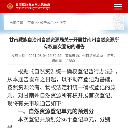
繁体
简体
手机版
高级搜索
网站无障
当前位置：
首页
>>
公告公示
>> 正文
碍
打开适老化模式
注册
登录
|
|
甘南藏族自治州自然资源局关于开展甘南州自然资源所
有权首次登记的通告
发布日期：2021-08-04 15:39:55
文章来源：州自然资源局
作者：
访问量：
1880
根据《自然资源统一确权登记暂行办法》，
从本通告发布之日起，以不动产登记为基础，
按照资源公有、物权法定和统一确权登记的原
则，对甘南州自然资源所有权开展首次登记。
现将有关事项通告如下：
一、自然资源登记单元的预划分
本次登记共预
划分
36
个登记
单元，分别
是：