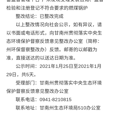
检验和注册登记不符合要求的燃煤锅炉
整改结论：已整改完成
以上整改情况向社会公示，如有异议，请
以书面或电话形式，向甘南州贯彻落实中央生
态环境保护督察反馈意见整改办公室（简称：
州环保督察整改办）反馈。邮寄的以邮戳为
准，直接送达的以送达日期为准。
公示时间：2021年1月25日至2021年1月
29日，共5天。
受理部门：甘南州贯彻落实中央生态环境
保护督察反馈意见整改办公室
联系电话：0941-8210815
联系地址：甘南州生态环境局510办公室