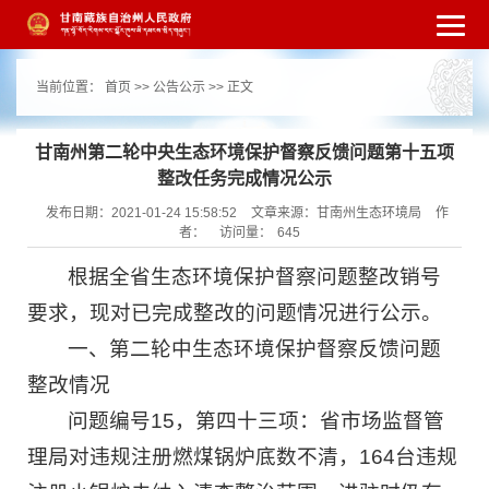
繁体
简体
手机版
高级搜索
网站无障
当前位置：
首页
>>
公告公示
>> 正文
碍
打开适老化模式
注册
登录
|
|
甘南州第二轮中央生态环境保护督察反馈问题第十五项
整改任务完成情况公示
发布日期：2021-01-24 15:58:52
文章来源：甘南州生态环境局
作
者：
访问量：
645
根据全省生态环境保护督察问题整改销号
要求，现对已完成整改的问题情况进行公示。
一、第二轮中生态环境保护督察反馈问题
整改情况
问题编号15，第四十三项：省市场监督管
理局对违规注册燃煤锅炉底数不清，164台违规