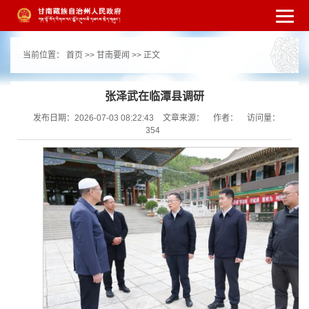
繁体
简体
手机版
高级搜索
网站无障
当前位置：
首页
>>
甘南要闻
>> 正文
碍
打开适老化模式
注册
登录
|
|
张泽武在临潭县调研
发布日期：2026-07-03 08:22:43
文章来源：
作者：
访问量：
354