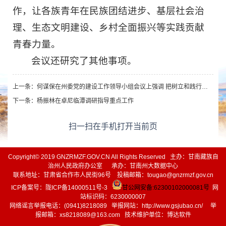
作，让各族青年在民族团结进步、基层社会治
理、生态文明建设、乡村全面振兴等实践贡献
青春力量。
会议还研究了其他事项。
上一条：
何谋保在州委党的建设工作领导小组会议上强调 把树立和践行正确政绩观学习教育与全州中心工作紧密结合起来 推动学习教育走深走实见行见效
下一条：
杨振林在卓尼临潭调研指导重点工作
扫一扫在手机打开当前页
Copyright© 2019 GNZRMZF.GOV.CN All Rights Reserved 主办：甘南藏族自
治州人民政府办公室 承办：甘南州大数据中心
联系地址：甘肃省合作市人民街96号 投稿邮箱：tougao@gnzrmzf.gov.cn
ICP备案号：
陇ICP备14000511号-3
甘公网安备:62300102000081号
网
站标识码：6230000007
网络谣言举报电话：(0941)8218089 举报网站：
http://www.gsjubao.cn/
举
报邮箱：xs8218089@163.com 技术维护单位：博达软件