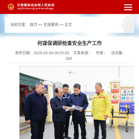
繁体
简体
手机版
高级搜索
网站无障
当前位置：
首页
>>
甘南要闻
>> 正文
碍
打开适老化模式
注册
登录
|
|
何谋保调研检查安全生产工作
发布日期：2026-05-09 08:05:09
文章来源：
作者：
访问量：
268