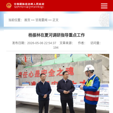
繁体
简体
手机版
高级搜索
网站无障
当前位置：
首页
>>
甘南要闻
>> 正文
碍
打开适老化模式
注册
登录
|
|
杨振林在夏河调研指导重点工作
发布日期：2026-05-06 22:54:37
文章来源：
作者：
访问量：
194