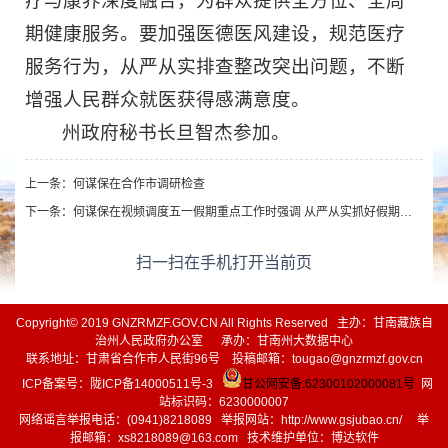
疗与康养深度融合，为群众提供全方位、全周
期健康服务。要加强医德医风建设，规范医疗
服务行为，从严从实排查整改突出问题，不断
增强人民群众就医获得感满意度。
州政府秘书长旦智杰参加。
上一条：
何谋保在合作市调研检查
下一条：
何谋保在视频调度五一假期重点工作时强调 从严从实抓好假期安全稳定各项工作 全力保障各族群众平安祥和过节
扫一扫在手机打开当前页
Copyright© 2019 GNZRMZF.GOV.CN All Rights Reserved 主办：甘南藏族自
治州人民政府办公室 承办：甘南州大数据中心
联系地址：甘肃省合作市人民街96号 投稿邮箱：tougao@gnzrmzf.gov.cn
ICP备案号：
陇ICP备14000511号-3
甘公网安备:62300102000081号
网
站标识码：6230000007
网络谣言举报电话：(0941)8218089 举报网站：
http://www.gsjubao.cn/
举
报邮箱：xs8218089@163.com 技术维护单位：博达软件