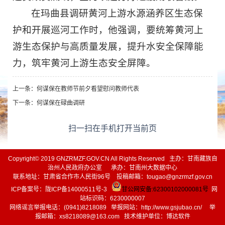
在玛曲县调研黄河上游水源涵养区生态保
护和开展巡河工作时，他强调，要统筹黄河上
游生态保护与高质量发展，提升水安全保障能
力，筑牢黄河上游生态安全屏障。
上一条：
何谋保在教师节前夕看望慰问教师代表
下一条：
何谋保在碌曲调研
扫一扫在手机打开当前页
Copyright© 2019 GNZRMZF.GOV.CN All Rights Reserved 主办：甘南藏族自
治州人民政府办公室 承办：甘南州大数据中心
联系地址：甘肃省合作市人民街96号 投稿邮箱：tougao@gnzrmzf.gov.cn
ICP备案号：
陇ICP备14000511号-3
甘公网安备:62300102000081号
网
站标识码：6230000007
网络谣言举报电话：(0941)8218089 举报网站：
http://www.gsjubao.cn/
举
报邮箱：xs8218089@163.com 技术维护单位：博达软件