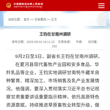
繁体
简体
手机版
高级搜索
网站无障
当前位置：
首页
>>
甘南要闻
>> 正文
碍
打开适老化模式
注册
登录
|
|
王钧在甘南州调研
发布日期：2025-09-03 19:11:22
文章来源：
作者：
访问量：
250
9月2日至3日，副省长王钧在甘南州调研。
在夏河县现代畜牧产业园和安多食品、华
羚乳品等企业，王钧实地调研甘南牦牛藏羊良
种繁育、精深加工、市场销售及乳产业发展情
况。他强调，要深入贯彻落实习近平总书记视
察甘肃重要讲话重要指示精神，依托高原特色
资源禀赋，持续推进草原畜牧业转型升级，做