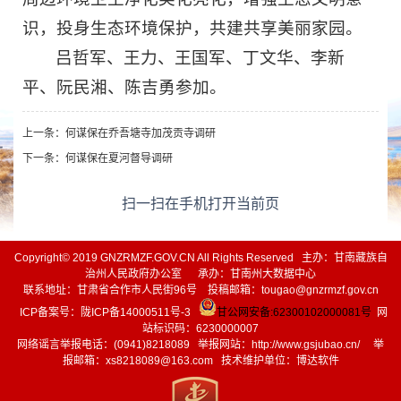
识，投身生态环境保护，共建共享美丽家园。
吕哲军、王力、王国军、丁文华、李新
平、阮民湘、陈吉勇参加。
上一条：
何谋保在乔吾塘寺加茂贡寺调研
下一条：
何谋保在夏河督导调研
扫一扫在手机打开当前页
Copyright© 2019 GNZRMZF.GOV.CN All Rights Reserved 主办：甘南藏族自
治州人民政府办公室 承办：甘南州大数据中心
联系地址：甘肃省合作市人民街96号 投稿邮箱：tougao@gnzrmzf.gov.cn
ICP备案号：
陇ICP备14000511号-3
甘公网安备:62300102000081号
网
站标识码：6230000007
网络谣言举报电话：(0941)8218089 举报网站：
http://www.gsjubao.cn/
举
报邮箱：xs8218089@163.com 技术维护单位：博达软件