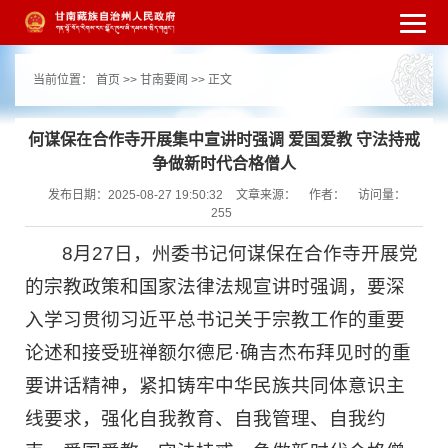
繁体
简体
手机版
高级搜索
网站无障
当前位置：
首页
>>
甘南要闻
>> 正文
碍
打开适老化模式
注册
登录
|
|
何谋保在合作寺开展集中宣讲时强调 爱国爱教 守法持戒
争做新时代合格僧人
发布日期：2025-08-27 19:50:32
文章来源：
作者：
访问量：
255
8月27日，州委书记何谋保在合作寺开展党
的宗教政策和国家法律法规宣讲时强调，要深
入学习贯彻习近平总书记关于宗教工作的重要
论述和接受班禅额尔德尼·确吉杰布拜见时的重
要讲话精神，紧扣铸牢中华民族共同体意识主
线要求，强化自我教育、自我管理、自我约