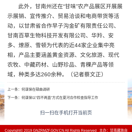
此外，甘南州还在“甘味”农产品展区开展展
示展销、宣传推介、贸易洽谈和电商带货等活
动，以甘肃省合作早子沟金矿有限责任公司、
甘南百草生物科技开发有限公司、华羚、安
多、燎原、雪顿为代表的近44家企业集中亮
相，产品主要涵盖黄金资源、文化旅游、现代
农牧、中藏药材、山野珍品、青稞产品等领
域，种类多达260余种。（记者蔡文正）
上一条：
何谋保在碌曲调研
下一条：
何谋保以“四不两直”方式在夏河合作检查指导工作
扫一扫在手机打开当前页
Copyright© 2019 GNZRMZF.GOV.CN All Rights Reserved 主办：甘南藏族自