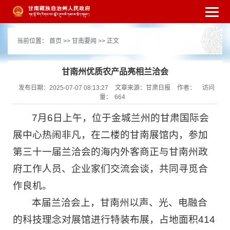
繁体
简体
手机版
高级搜索
网站无障
当前位置：
首页
>>
甘南要闻
>> 正文
碍
打开适老化模式
注册
登录
|
|
甘南州优质农产品亮相兰洽会
发布日期：2025-07-07 08:13:27
文章来源：甘肃日报
作者：
访问
量：
664
7月6日上午，位于金城兰州的甘肃国际会
展中心热闹非凡，在二楼的甘南展馆内，参加
第三十一届兰洽会的海内外客商正与甘南州政
府工作人员、企业家们交流会谈，共同寻觅合
作良机。
本届兰洽会上，甘南州以声、光、电融合
的科技理念对展馆进行特装布展，占地面积414