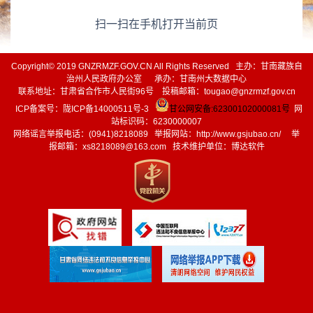
扫一扫在手机打开当前页
Copyright© 2019 GNZRMZF.GOV.CN All Rights Reserved 主办：甘南藏族自
治州人民政府办公室 承办：甘南州大数据中心
联系地址：甘肃省合作市人民街96号 投稿邮箱：tougao@gnzrmzf.gov.cn
ICP备案号：
陇ICP备14000511号-3
甘公网安备:62300102000081号
网
站标识码：6230000007
网络谣言举报电话：(0941)8218089 举报网站：
http://www.gsjubao.cn/
举
报邮箱：xs8218089@163.com 技术维护单位：博达软件