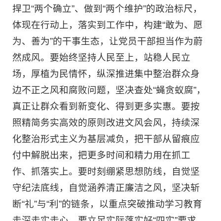
捍卫“两个确立”、做到“两个维护”的政治标尺，
体现在行动上，落实到工作中，构建“敢为、愿
为、善为”的干事生态，让党员干部担当作为蔚
然成风。要始终坚持人民至上，站稳人民立
场，厚植为民情怀，纵深推进集中整治群众身
边不正之风和腐败问题，坚决查处“蝇贪蚁腐”，
真正让群众看到新变化、得到更多实惠。要按
照精简务实高效的原则改进文风会风，持续深
化整治形式主义为基层减负，把干部从留痕应
付中解脱出来，把更多时间和精力用在抓工
作、抓落实上。要时刻绷紧思想防线，自觉坚
守纪法底线，自觉涵养清正廉洁之风，坚决斩
断“礼”与“利”的链条，以重点突破推动学习教育
走深走实走心。要立足实际落实好“四实”要求，