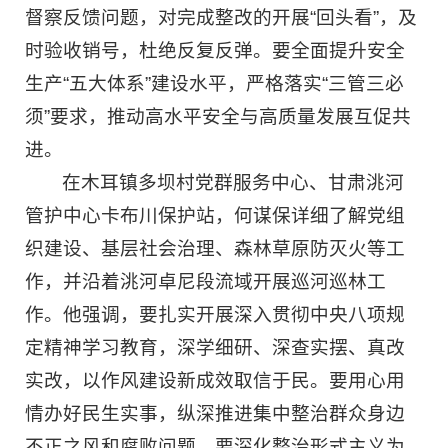
督察反馈问题，对完成整改的开展“回头看”，及
时验收销号，杜绝反复反弹。要全面提升安全
生产“五大体系”建设水平，严格落实“三管三必
须”要求，推动高水平安全与高质量发展互促共
进。
在木耳镇多坝村党群服务中心、甘肃洮河
管护中心卡布川保护站，何谋保详细了解党组
织建设、基层社会治理、森林草原防灭火等工
作，并沿着洮河卓尼段流域开展巡河巡林工
作。他强调，要扎实开展深入贯彻中央八项规
定精神学习教育，深学细研、深查实摆、真改
实改，以作风建设新成效取信于民。要用心用
情办好民生实事，纵深推进集中整治群众身边
不正之风和腐败问题。要深化整治形式主义为