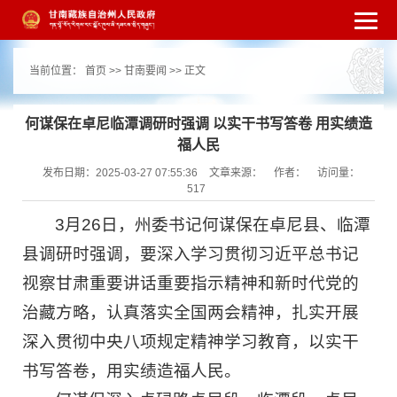
繁体
简体
手机版
高级搜索
网站无障
当前位置：
首页
>>
甘南要闻
>> 正文
碍
打开适老化模式
注册
登录
|
|
何谋保在卓尼临潭调研时强调 以实干书写答卷 用实绩造
福人民
发布日期：2025-03-27 07:55:36
文章来源：
作者：
访问量：
517
3月26日，州委书记何谋保在卓尼县、临潭
县调研时强调，要深入学习贯彻习近平总书记
视察甘肃重要讲话重要指示精神和新时代党的
治藏方略，认真落实全国两会精神，扎实开展
深入贯彻中央八项规定精神学习教育，以实干
书写答卷，用实绩造福人民。