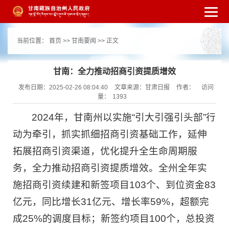
繁体
简体
手机版
高级搜索
网站无障
当前位置：
首页
>>
甘南要闻
>> 正文
碍
打开适老化模式
注册
登录
|
|
甘南：全力推动招商引资提质增效
发布日期：2025-02-26 08:04:40
文章来源：甘肃日报
作者：
访问
量：
1393
2024年，甘南州以实施“引大引强引头部”行
动为牵引，抓实抓细招商引资基础工作，延伸
拓展招商引资渠道，优化提升全生命周期服
务，全力推动招商引资提质增效。全州全年实
施招商引资续建和新签项目103个、到位资金83
亿元，同比增长31亿元、增长率59%，超额完
成25%的调度目标；新签约项目100个，总投资