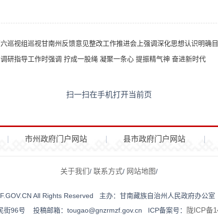
视组巡视甘南州反馈意见整改工作推进会上强调深化思想认识明确目标任务压紧靠实责任推动巡
调研指导工作时强调 拧成一股绳 凝聚一条心 提振精气神 奋进新时代
扫一扫在手机打开当前页
市州政府门户网站
县市政府门户网站
关于我们
联系方式
网站地图
/
/
/
NZRMZF.GOV.CN All Rights Reserved 主办：甘南藏族自治州人
陇ICP备14
号 投稿邮箱：tougao@gnzrmzf.gov.cn ICP备案号：