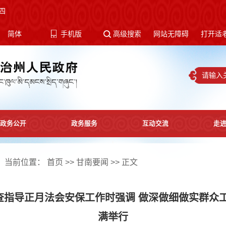
四
体
简体
手机版
高级搜索
网站无障碍
打开适
政务公开
政务服务
互动交流
走
当前位置：
首页
>>
甘南要闻
>> 正文
查指导正月法会安保工作时强调 做深做细做实群众工
满举行