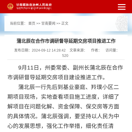
繁体
简体
手机版
高级搜索
网站无障
当前位置：
首页
>>
甘南要闻
>> 正文
碍
打开适老化模式
注册
登录
|
|
蒲北辰在合作市调研督导延期交房项目推进工作
发布日期：2024-09-12 14:28:42
文章来源：
作者：
访问量：
520
9月11日，州委常委、副州长蒲北辰在合作
市调研督导延期交房项目建设推进工作。
蒲北辰一行先后到基业豪庭、羚璞小区二
期项目现场，实地查看项目施工进度，详细了
解项目在问题化解、资金保障、保交房等方面
的具体情况。蒲北辰强调，要坚持以人民为中
心的发展思想，强化工作举措，细化责任清