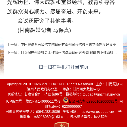
光辉历程、伟大成就和宝贵经验，教育引导各
族群众凝心聚力、感恩奋进、开创未来。
会议还研究了其他事项。
(甘南融媒记者 马保真)
上一条：
中国藏语系高级佛学院调研甘南州藏传佛教三级学衔制度建设座谈会召开
下一条：
何谋保在州委社会工作部州信访局调研时强调 眼睛向下推动社会工作高质量发展 将心比心解决好群众急难愁盼问题
扫一扫在手机打开当前页
Copyright© 2019 GNZRMZF.GOV.CN All Rights Reserved 主办：甘南藏族自
治州人民政府办公室 承办：甘南州大数据中心
联系地址：甘肃省合作市人民街96号 投稿邮箱：tougao@gnzrmzf.gov.cn
ICP备案号：
陇ICP备14000511号-3
甘公网安备:62300102000081号
网
站标识码：6230000007
网络谣言举报电话：(0941)8218089 举报网站：
http://www.gsjubao.cn/
举
报邮箱：xs8218089@163.com 技术维护单位：博达软件