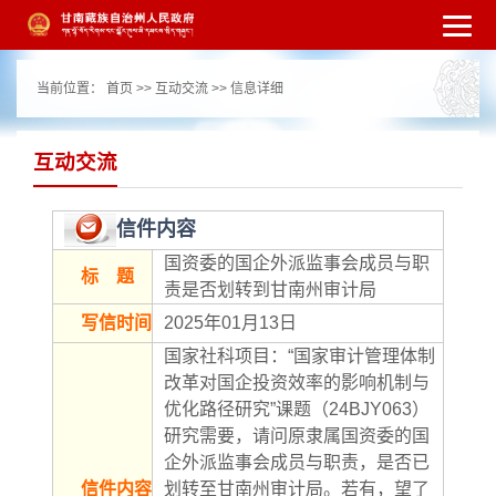
繁体
简体
手机版
高级搜索
网站无障
当前位置：
首页
>>
互动交流
>> 信息详细
碍
打开适老化模式
注册
登录
|
|
互动交流
信件内容
国资委的国企外派监事会成员与职
标 题
责是否划转到甘南州审计局
写信时间
2025年01月13日
国家社科项目：“国家审计管理体制
改革对国企投资效率的影响机制与
优化路径研究”课题（24BJY063）
研究需要，请问原隶属国资委的国
企外派监事会成员与职责，是否已
信件内容
划转至甘南州审计局。若有，望了