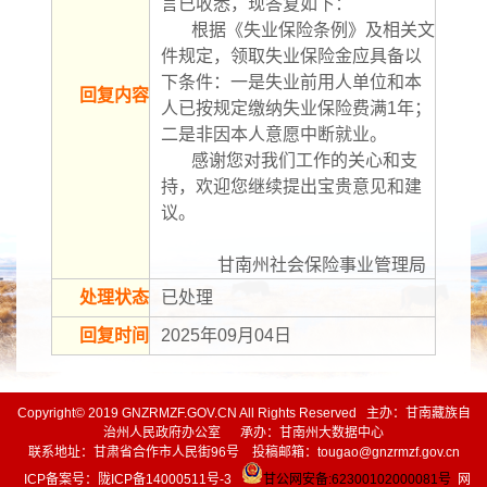
言已收悉，现答复如下：
       根据《失业保险条例》及相关文
件规定，领取失业保险金应具备以
下条件：一是失业前用人单位和本
回复内容
人已按规定缴纳失业保险费满1年；
二是非因本人意愿中断就业。
       感谢您对我们工作的关心和支
持，欢迎您继续提出宝贵意见和建
议。
             甘南州社会保险事业管理局
处理状态
已处理
回复时间
2025年09月04日
Copyright© 2019 GNZRMZF.GOV.CN All Rights Reserved 主办：甘南藏族自
治州人民政府办公室 承办：甘南州大数据中心
联系地址：甘肃省合作市人民街96号 投稿邮箱：tougao@gnzrmzf.gov.cn
ICP备案号：
陇ICP备14000511号-3
甘公网安备:62300102000081号
网